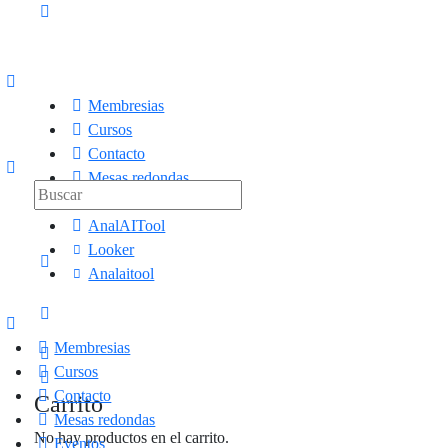
Membresias
Cursos
Contacto
Mesas redondas
Eventos
AnalAITool
Looker
Analaitool
Membresias
Cursos
Contacto
Carrito
Mesas redondas
No hay productos en el carrito.
Eventos