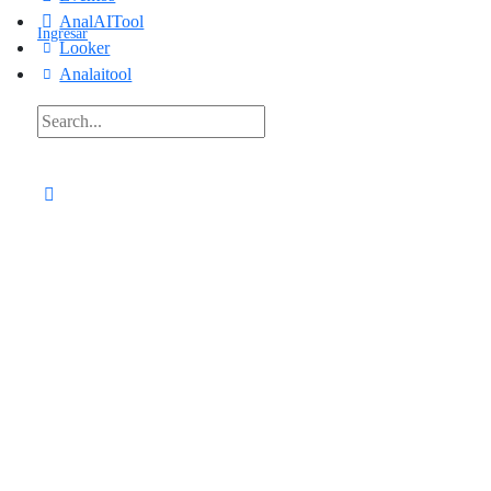
AnalAITool
Ingresar
Looker
Analaitool