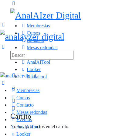
Membresias
Cursos
Contacto
Mesas redondas
Eventos
AnalAITool
Looker
Analaitool
Membresias
Cursos
Contacto
Mesas redondas
Carrito
Eventos
No hay productos en el carrito.
AnalAITool
Looker