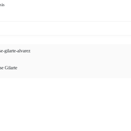
rás
se-gilarte-alvarez
se Gilarte