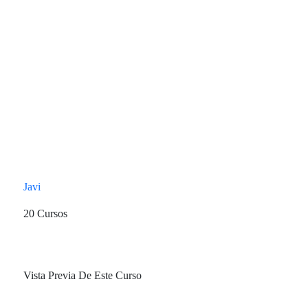
Machine Learning Predice lo que los Clientes Quieren
Javi
20 Cursos
Vista Previa De Este Curso