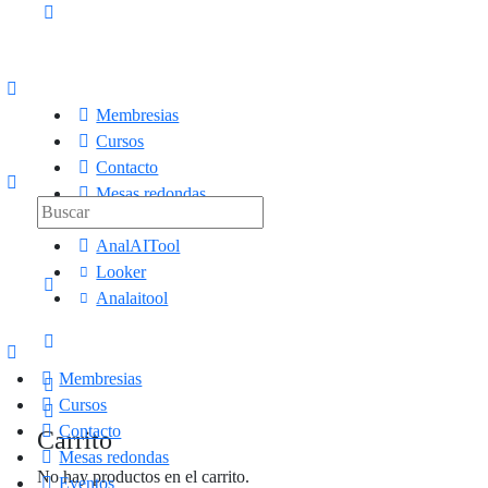
Membresias
Cursos
Contacto
Mesas redondas
Eventos
AnalAITool
Looker
Analaitool
Membresias
Cursos
Contacto
Carrito
Mesas redondas
No hay productos en el carrito.
Eventos