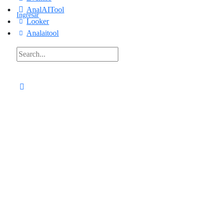
AnalAITool
Ingresar
Looker
Analaitool